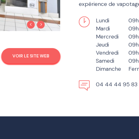
expérience de vapotag
Lundi
09h
Mardi
09h
Mercredi
09h
Jeudi
09h
Vendredi
09h
VOIR LE SITE WEB
Samedi
09h
Dimanche
Fer
04 44 44 95 83